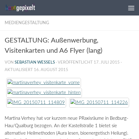
Zum Inhalt springen
MEDIENGESTALTUNG
GESTALTUNG: Außenwerbung,
Visitenkarten und A6 Flyer (lang)
VON
SEBASTIAN WESSELS
· VERÖFFENTLICHT
17. JULI 2015
·
AKTUALISIERT
16. AUGUST 2015
Martina Verhey hat vor kurzem neue PRaxisräume in Bedburg-
Hau/Qualburg bezogen. An der Kastellstraße 1 bietet sie
alternative Heilmethoden (Aura lesen, bioenergetisch Heilung).