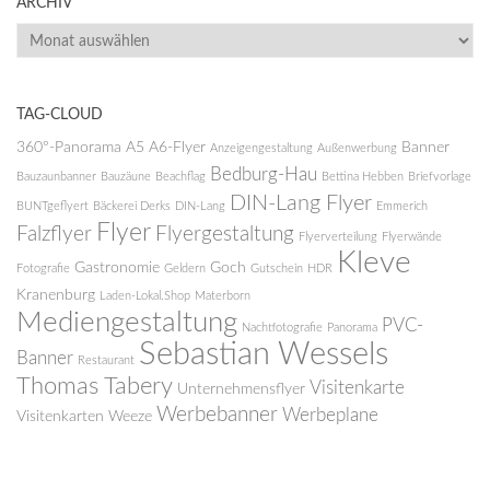
ARCHIV
ARCHIV
TAG-CLOUD
360°-Panorama
A5
A6-Flyer
Banner
Anzeigengestaltung
Außenwerbung
Bedburg-Hau
Bauzaunbanner
Bauzäune
Beachflag
Bettina Hebben
Briefvorlage
DIN-Lang Flyer
BUNTgeflyert
Bäckerei Derks
DIN-Lang
Emmerich
Flyer
Falzflyer
Flyergestaltung
Flyerverteilung
Flyerwände
Kleve
Gastronomie
Goch
Fotografie
Geldern
Gutschein
HDR
Kranenburg
Laden-Lokal.Shop
Materborn
Mediengestaltung
PVC-
Nachtfotografie
Panorama
Sebastian Wessels
Banner
Restaurant
Thomas Tabery
Visitenkarte
Unternehmensflyer
Werbebanner
Werbeplane
Visitenkarten
Weeze