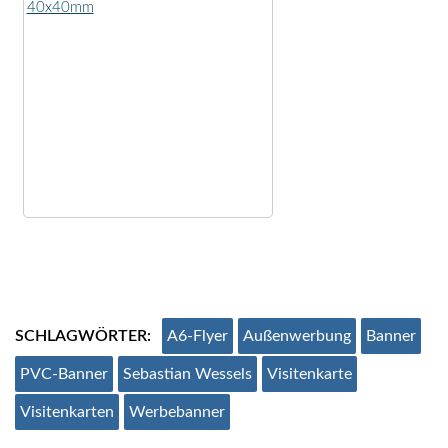
SCHLAGWÖRTER:
A6-Flyer
Außenwerbung
Banner
PVC-Banner
Sebastian Wessels
Visitenkarte
Visitenkarten
Werbebanner