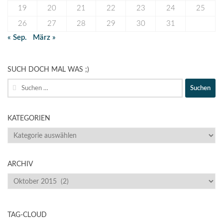
19
20
21
22
23
24
25
26
27
28
29
30
31
« Sep.
März »
SUCH DOCH MAL WAS ;)
Suche
nach:
KATEGORIEN
KATEGORIEN
ARCHIV
ARCHIV
TAG-CLOUD