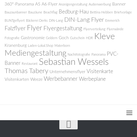
360°-Panorama
A5
A6-Flyer
Banner
Anzeigengestaltung
Außenwerbung
Bedburg-Hau
Bauzaunbanner
Bauzäune
Beachflag
Bettina Hebben
Briefvorlage
DIN-Lang Flyer
BUNTgeflyert
Bäckerei Derks
DIN-Lang
Emmerich
Flyer
Falzflyer
Flyergestaltung
Flyerverteilung
Flyerwände
Kleve
Gastronomie
Goch
Fotografie
Geldern
Gutschein
HDR
Kranenburg
Laden-Lokal.Shop
Materborn
Mediengestaltung
PVC-
Nachtfotografie
Panorama
Sebastian Wessels
Banner
Restaurant
Thomas Tabery
Visitenkarte
Unternehmensflyer
Werbebanner
Werbeplane
Visitenkarten
Weeze