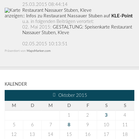
25.03.2015 08:44:14
Restaurant Nassauer Stuben, Kleve
:: Infos zu Restaurant Nassauer Stuben auf
KLE-Point
u.a. in folgenden Beiträgen verortet:
02. Mai 2015:
GESTALTUNG: Speisenkarte Restaurant
Nassauer Stuben, Kleve
02.05.2015 10:13:51
Präsentiert von
MapsMarker.com
KALENDER
Oktober 2015
M
D
M
D
F
S
S
1
2
3
4
5
6
7
8
9
10
11
12
13
14
15
16
17
18