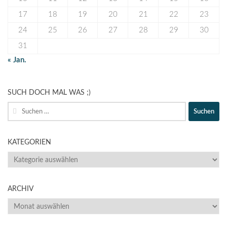
17
18
19
20
21
22
23
24
25
26
27
28
29
30
31
« Jan.
SUCH DOCH MAL WAS ;)
Suche
nach:
KATEGORIEN
KATEGORIEN
ARCHIV
ARCHIV