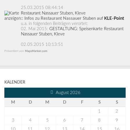
25.03.2015 08:44:14
Restaurant Nassauer Stuben, Kleve
:: Infos zu Restaurant Nassauer Stuben auf
KLE-Point
u.a. in folgenden Beiträgen verortet:
02. Mai 2015:
GESTALTUNG: Speisenkarte Restaurant
Nassauer Stuben, Kleve
02.05.2015 10:13:51
Präsentiert von
MapsMarker.com
KALENDER
August 2026
M
D
M
D
F
S
S
1
2
3
4
5
6
7
8
9
10
11
12
13
14
15
16