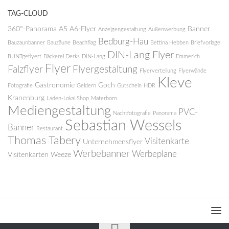
TAG-CLOUD
360°-Panorama
A5
A6-Flyer
Banner
Anzeigengestaltung
Außenwerbung
Bedburg-Hau
Bauzaunbanner
Bauzäune
Beachflag
Bettina Hebben
Briefvorlage
DIN-Lang Flyer
BUNTgeflyert
Bäckerei Derks
DIN-Lang
Emmerich
Flyer
Falzflyer
Flyergestaltung
Flyerverteilung
Flyerwände
Kleve
Gastronomie
Goch
Fotografie
Geldern
Gutschein
HDR
Kranenburg
Laden-Lokal.Shop
Materborn
Mediengestaltung
PVC-
Nachtfotografie
Panorama
Sebastian Wessels
Banner
Restaurant
Thomas Tabery
Visitenkarte
Unternehmensflyer
Werbebanner
Werbeplane
Visitenkarten
Weeze