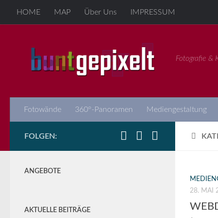
HOME
MAP
Über Uns
IMPRESSUM
Zum Inhalt springen
Fotografie & K
Fotowände
360°-Panoramen
Mediengestaltung
FOLGEN:
KAT
ANGEBOTE
MEDIEN
28. MAI 
WEBD
AKTUELLE BEITRÄGE