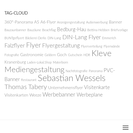
TAG-CLOUD
360°-Panorama
A5
A6-Flyer
Banner
Anzeigengestaltung
Außenwerbung
Bedburg-Hau
Bauzaunbanner
Bauzäune
Beachflag
Bettina Hebben
Briefvorlage
DIN-Lang Flyer
BUNTgeflyert
Bäckerei Derks
DIN-Lang
Emmerich
Flyer
Falzflyer
Flyergestaltung
Flyerverteilung
Flyerwände
Kleve
Gastronomie
Goch
Fotografie
Geldern
Gutschein
HDR
Kranenburg
Laden-Lokal.Shop
Materborn
Mediengestaltung
PVC-
Nachtfotografie
Panorama
Sebastian Wessels
Banner
Restaurant
Thomas Tabery
Visitenkarte
Unternehmensflyer
Werbebanner
Werbeplane
Visitenkarten
Weeze