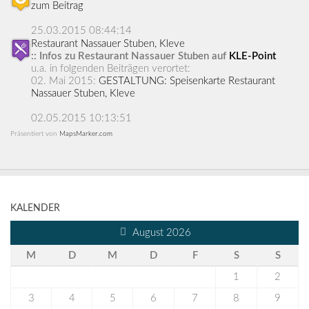
zum Beitrag
25.03.2015 08:44:14
Restaurant Nassauer Stuben, Kleve
:: Infos zu Restaurant Nassauer Stuben auf
KLE-Point
u.a. in folgenden Beiträgen verortet:
02. Mai 2015:
GESTALTUNG: Speisenkarte Restaurant
Nassauer Stuben, Kleve
02.05.2015 10:13:51
Präsentiert von
MapsMarker.com
KALENDER
August 2026
M
D
M
D
F
S
S
1
2
3
4
5
6
7
8
9