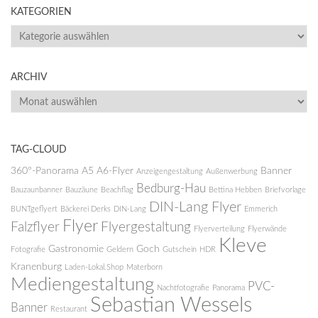
KATEGORIEN
KATEGORIEN
ARCHIV
ARCHIV
TAG-CLOUD
360°-Panorama
A5
A6-Flyer
Banner
Anzeigengestaltung
Außenwerbung
Bedburg-Hau
Bauzaunbanner
Bauzäune
Beachflag
Bettina Hebben
Briefvorlage
DIN-Lang Flyer
BUNTgeflyert
Bäckerei Derks
DIN-Lang
Emmerich
Flyer
Falzflyer
Flyergestaltung
Flyerverteilung
Flyerwände
Kleve
Gastronomie
Goch
Fotografie
Geldern
Gutschein
HDR
Kranenburg
Laden-Lokal.Shop
Materborn
Mediengestaltung
PVC-
Nachtfotografie
Panorama
Sebastian Wessels
Banner
Restaurant