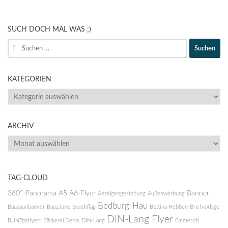
SUCH DOCH MAL WAS ;)
Suche
nach:
KATEGORIEN
KATEGORIEN
ARCHIV
ARCHIV
TAG-CLOUD
360°-Panorama
A5
A6-Flyer
Banner
Anzeigengestaltung
Außenwerbung
Bedburg-Hau
Bauzaunbanner
Bauzäune
Beachflag
Bettina Hebben
Briefvorlage
DIN-Lang Flyer
BUNTgeflyert
Bäckerei Derks
DIN-Lang
Emmerich