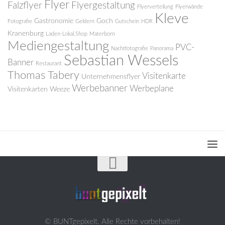
Flyer
Falzflyer
Flyergestaltung
Flyerverteilung
Flyerwände
Kleve
Gastronomie
Goch
Fotografie
Geldern
Gutschein
HDR
Kranenburg
Laden-Lokal.Shop
Materborn
Mediengestaltung
PVC-
Nachtfotografie
Panorama
Sebastian Wessels
Banner
Restaurant
Thomas Tabery
Visitenkarte
Unternehmensflyer
Werbebanner
Werbeplane
Visitenkarten
Weeze
© BUNTgepixelt. Alle Rechte vorbehalten!