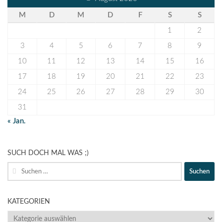
M
D
M
D
F
S
S
1
2
3
4
5
6
7
8
9
10
11
12
13
14
15
16
17
18
19
20
21
22
23
24
25
26
27
28
29
30
31
« Jan.
SUCH DOCH MAL WAS ;)
Suche
nach:
KATEGORIEN
KATEGORIEN