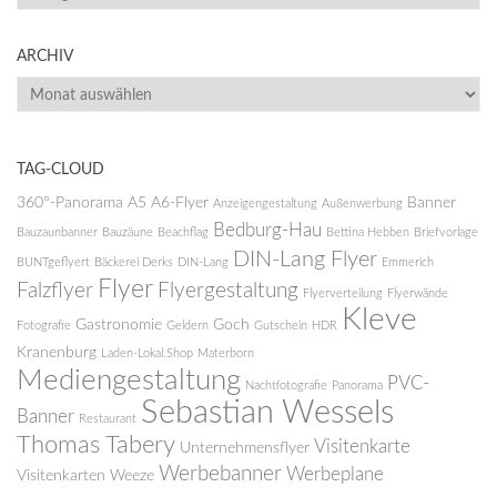
ARCHIV
ARCHIV
TAG-CLOUD
360°-Panorama
A5
A6-Flyer
Banner
Anzeigengestaltung
Außenwerbung
Bedburg-Hau
Bauzaunbanner
Bauzäune
Beachflag
Bettina Hebben
Briefvorlage
DIN-Lang Flyer
BUNTgeflyert
Bäckerei Derks
DIN-Lang
Emmerich
Flyer
Falzflyer
Flyergestaltung
Flyerverteilung
Flyerwände
Kleve
Gastronomie
Goch
Fotografie
Geldern
Gutschein
HDR
Kranenburg
Laden-Lokal.Shop
Materborn
Mediengestaltung
PVC-
Nachtfotografie
Panorama
Sebastian Wessels
Banner
Restaurant
Thomas Tabery
Visitenkarte
Unternehmensflyer
Werbebanner
Werbeplane
Visitenkarten
Weeze