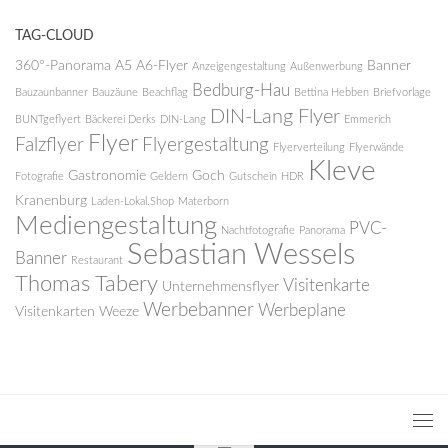
TAG-CLOUD
360°-Panorama
A5
A6-Flyer
Banner
Anzeigengestaltung
Außenwerbung
Bedburg-Hau
Bauzaunbanner
Bauzäune
Beachflag
Bettina Hebben
Briefvorlage
DIN-Lang Flyer
BUNTgeflyert
Bäckerei Derks
DIN-Lang
Emmerich
Flyer
Falzflyer
Flyergestaltung
Flyerverteilung
Flyerwände
Kleve
Gastronomie
Goch
Fotografie
Geldern
Gutschein
HDR
Kranenburg
Laden-Lokal.Shop
Materborn
Mediengestaltung
PVC-
Nachtfotografie
Panorama
Sebastian Wessels
Banner
Restaurant
Thomas Tabery
Visitenkarte
Unternehmensflyer
Werbebanner
Werbeplane
Visitenkarten
Weeze