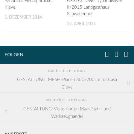
Panorama Herzogbrücke,
GESTALTUNG: Quartalsflyer
Kleve
II/2015 Landgasthaus
Schwanenhof
1. DEZEMBER 2014
27. APRIL 2015
FOLGEN:
NÄCHSTER BEITRAG
GESTALTUNG: MESH-Planen 300x200cm für Casa
Cleve
VORHERIGER BEITRAG
GESTALTUNG: Visitenkarten Maas Stahl- und
Werkzeughandel