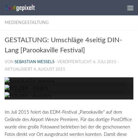
Zum Inhalt springen
MEDIENGESTALTUNG
GESTALTUNG: Umschläge 4seitig DIN-
Lang [Parookaville Festival]
VON
SEBASTIAN WESSELS
· VERÖFFENTLICHT
6. JULI 2015
·
AKTUALISIERT
4. AUGUST 2015
Im Juli 2015 feiert das EDM-Festival „Parookaville“ auf dem
Gelände des Airport Weeze Premiere. Für das dortige PostOffice
wurde eine große Fotowand betrieben bei der die geschossenen
Fotos direkt vor Ort ausgedruckt werden konnten. Damit diese