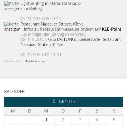
Lightpainting in Maros Fotostudio
zum Beitrag
25.03.2015 08:44:14
Restaurant Nassauer Stuben, Kleve
:: Infos zu Restaurant Nassauer Stuben auf
KLE-Point
u.a. in folgenden Beiträgen verortet:
02. Mai 2015:
GESTALTUNG: Speisenkarte Restaurant
Nassauer Stuben, Kleve
02.05.2015 10:13:51
Präsentiert von
MapsMarker.com
KALENDER
Juli 2015
M
D
M
D
F
S
S
1
2
3
4
5